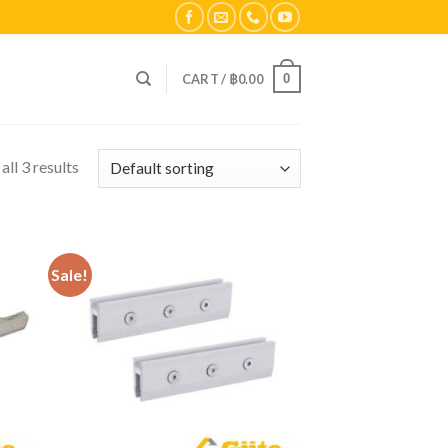
0
CART /
฿
0.00
ll 3 results
Sale!